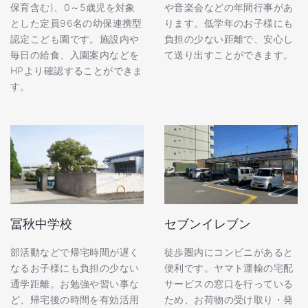
保育含む)、0～5歳児を対象
や音楽会などの年間行事があ
とした定員96名の幼保連携型
ります。低学年のお子様にも
認定こども園です。施設内や
負担の少ない距離で、安心し
毎日の給食、入園案内などを
て送り出すことができます。
HPより確認することができま
す。
冨秋中学校
セブンイレブン
部活動などで帰宅時間が遅く
徒歩圏内にコンビニがあると
なるお子様にも負担の少ない
便利です。ヤマト運輸の宅配
通学距離。お勉強や習い事な
サービスの窓口を行っている
ど、帰宅後の時間を有効活用
ため、お荷物の受け取り・発