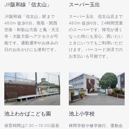
JR阪和線「信太山」
スーパー玉出
JR阪和線「信太山」駅まで
スーパー玉出 信太山店まで
480m 徒歩6分。熊取・関西
480m 徒歩6分。24時間営業
空港・和歌山方面 と鳳・天王
のスーパーです。帰宅が遅く
寺・大阪方面へアクセスが可
なった時にも安心。買いたい
能です。通勤通学やお休みの
ときにいつでもご利用いただ
日のお出かけにも便利です。
けます。バーコード決済での
お支払いも可能です。
池上わかばこども園
池上小学校
保育時間は7:30～19:30(延長
林間学校や修学旅行、運動会