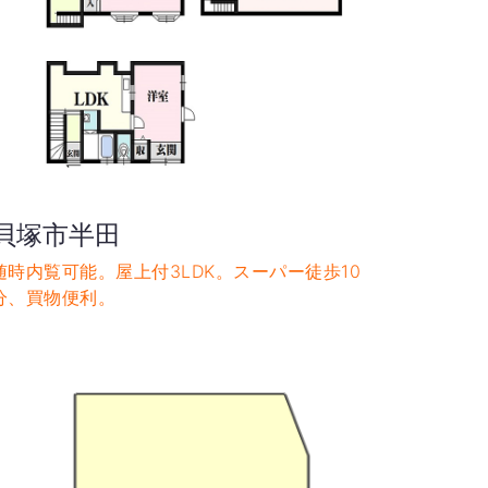
貝塚市半田
随時内覧可能。屋上付3LDK。スーパー徒歩10
分、買物便利。