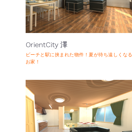
OrientCity 澤
ビーチと駅に挟まれた物件！夏が待ち遠しくな
お家！