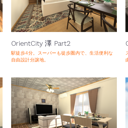
OrientCity 澤 Part2
る
駅徒歩4分。スーパーも徒歩圏内で、生活便利な
自由設計分譲地。