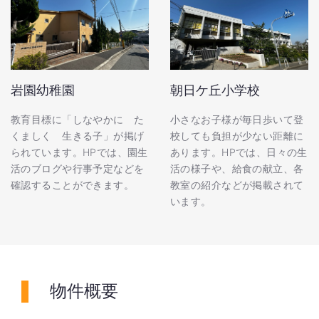
岩園幼稚園
朝日ケ丘小学校
教育目標に「しなやかに た
小さなお子様が毎日歩いて登
くましく 生きる子」が掲げ
校しても負担が少ない距離に
られています。HPでは、園生
あります。HPでは、日々の生
活のブログや行事予定などを
活の様子や、給食の献立、各
確認することができます。
教室の紹介などが掲載されて
います。
物件概要