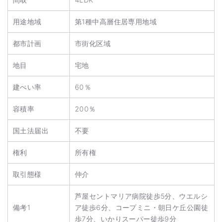
用途地域
第1種中高層住居専用地域
都市計画
市街化区域
地目
宅地
建ぺい率
60％
容積率
200％
国土法届出
不要
権利
所有権
取引態様
仲介
芦屋セントマリア病院徒歩5分、ウエルシ
備考1
ア徒歩6分、コープミニ・朝日ケ丘公園徒
歩7分、いかりスーパー徒歩9分