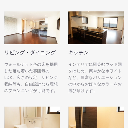
リビング・ダイニング
キッチン
ウォールナット色の床を採用
インテリアに馴染むウッド調
した落ち着いた雰囲気の
をはじめ、爽やかなホワイト
LDK。広さの設定、リビング
など、豊富なバリエーション
収納等も、自由設計なら理想
の中からお好きなカラーをお
のプランニングが可能です。
選び頂けます。