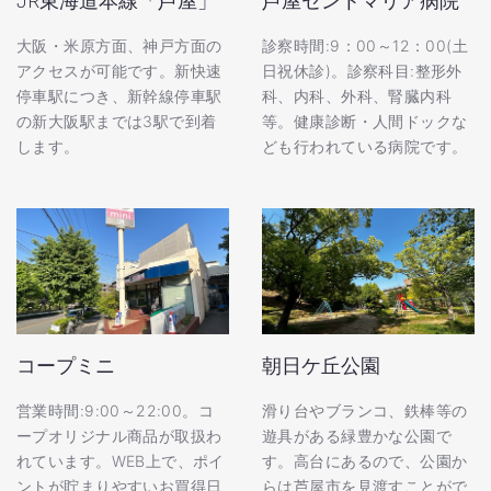
JR東海道本線「芦屋」
芦屋セントマリア病院
大阪・米原方面、神戸方面の
診察時間:9：00～12：00(土
アクセスが可能です。新快速
日祝休診)。診察科目:整形外
停車駅につき、新幹線停車駅
科、内科、外科、腎臓内科
の新大阪駅までは3駅で到着
等。健康診断・人間ドックな
します。
ども行われている病院です。
コープミニ
朝日ケ丘公園
営業時間:9:00～22:00。コ
滑り台やブランコ、鉄棒等の
ープオリジナル商品が取扱わ
遊具がある緑豊かな公園で
れています。WEB上で、ポイ
す。高台にあるので、公園か
ントが貯まりやすいお買得日
らは芦屋市を見渡すことがで