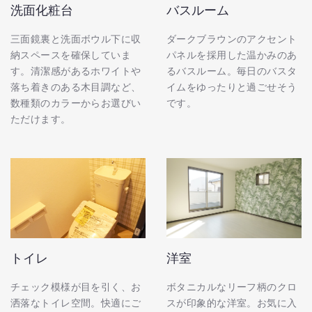
洗面化粧台
バスルーム
三面鏡裏と洗面ボウル下に収
ダークブラウンのアクセント
納スペースを確保していま
パネルを採用した温かみのあ
す。清潔感があるホワイトや
るバスルーム。毎日のバスタ
落ち着きのある木目調など、
イムをゆったりと過ごせそう
数種類のカラーからお選びい
です。
ただけます。
トイレ
洋室
チェック模様が目を引く、お
ボタニカルなリーフ柄のクロ
洒落なトイレ空間。快適にご
スが印象的な洋室。お気に入