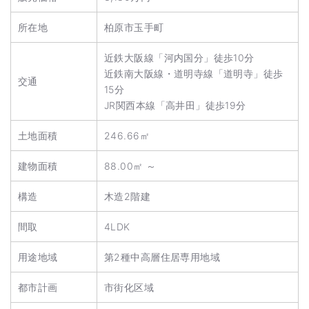
所在地
柏原市玉手町
近鉄大阪線「河内国分」徒歩10分
近鉄南大阪線・道明寺線「道明寺」徒歩
交通
15分
JR関西本線「高井田」徒歩19分
土地面積
246.66㎡
建物面積
88.00㎡ ～
構造
木造2階建
間取
4LDK
用途地域
第2種中高層住居専用地域
都市計画
市街化区域