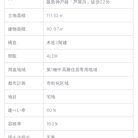
阪急神戸線「芦屋川」徒歩22分
土地面積
111.52㎡
建物面積
90.97㎡
構造
木造2階建
間取
4LDK
用途地域
第1種中高層住居専用地域
都市計画
市街化区域
地目
宅地
建ぺい率
60％
容積率
160％
国土法届出
不要