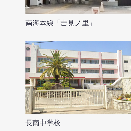
南海本線「吉見ノ里」
長南中学校