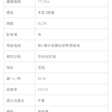
建物面積
77.76㎡
構造
木造2階建
間取
4LDK
駐車場
有
用途地域
第2種中高層住居専用地域
都市計画
市街化区域
地目
宅地
建ぺい率
60％
容積率
200％
国土法届出
不要
権利
所有権