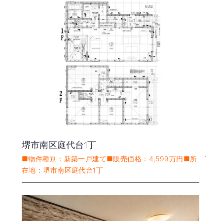
堺市南区庭代台1丁
■物件種別：新築一戸建て■販売価格：4,599万円■所
在地：堺市南区庭代台1丁