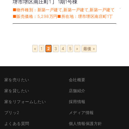
堺市堺区南庄町1丁 1期1号棟
■物件種別：新築一戸建て,新築一戸建て,新築一戸建て
■販売価格：5,298万円■所在地：堺市堺区南庄町1丁
«
1
2
3
4
5
»
最後 »
家を売りたい
会社概要
家を貸したい
店舗紹介
家をリフォームしたい
採用情報
プリッ2
メディア情報
よくある質問
個人情報保護方針