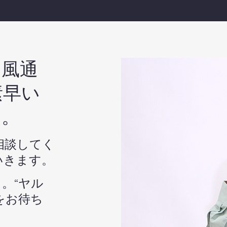
る風通
素早い
す。
相談してく
いきます。
。“ヤル
をお待ち