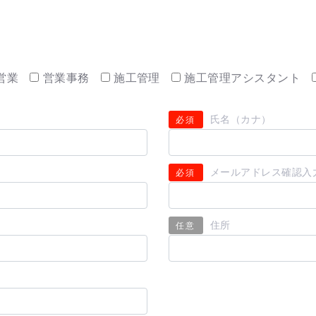
営業
営業事務
施工管理
施工管理アシスタント
氏名（カナ）
必須
メールアドレス確認入
必須
住所
任意