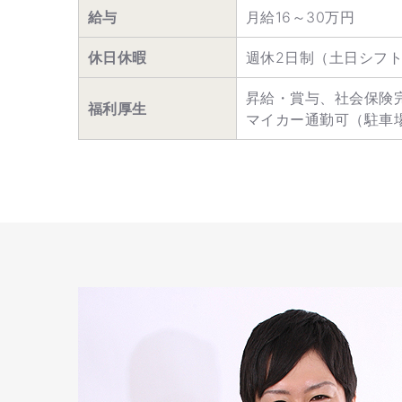
給与
月給16～30万円
休日休暇
週休2日制（土日シフ
昇給・賞与、社会保険
福利厚生
マイカー通勤可（駐車