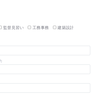
監督見習い
工務事務
建築設計
力